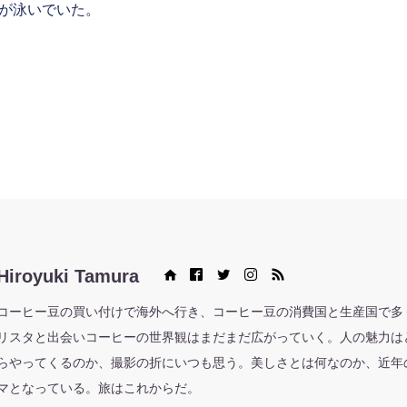
が泳いでいた。
Hiroyuki Tamura
Web site
Facebook
Twitter
Instagram
RSS
コーヒー豆の買い付けで海外へ行き、コーヒー豆の消費国と生産国で多
リスタと出会いコーヒーの世界観はまだまだ広がっていく。人の魅力は
らやってくるのか、撮影の折にいつも思う。美しさとは何なのか、近年
マとなっている。旅はこれからだ。