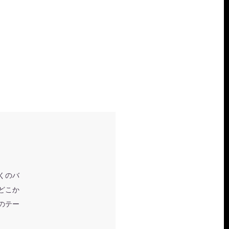
くのバ
どこか
のテー