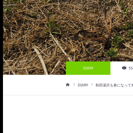
DIARY
55
DIARY
秋田湯沢も春になって
ホーム