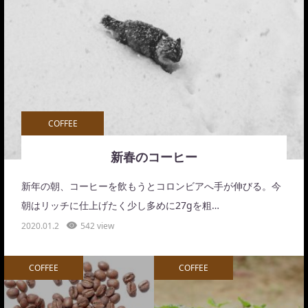
COFFEE
新春のコーヒー
新年の朝、コーヒーを飲もうとコロンビアへ手が伸びる。今
朝はリッチに仕上げたく少し多めに27gを粗…
2020.01.2
542 view
COFFEE
COFFEE