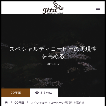
HOME
NEWS
WEB MAGAZINE
スペシャルティコーヒーの再現性
を高める
COFFEE
2019.06.2
PHOTO&DESIGN
PROFILE
COFFEE
813 view
CONTACT
COFFEE
スペシャルティコーヒーの再現性を高める
ーム