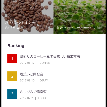
カッピングセミナー
Vol.5@caffe git…
抽出されたコーヒーの中には
Ranking
浅煎りのコーヒー豆で美味しい抽出方法
1
2017.06.17
COFFEE
厄払いと同窓会
2
2017.08.15
DIARY
さしびろで鴨南蛮
3
2017.02.2
FOOD