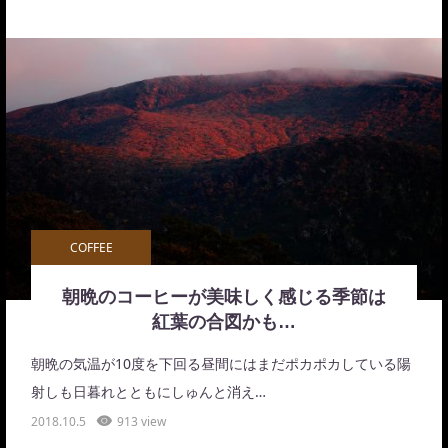
COFFEE
朝晩のコーヒーが美味しく感じる季節は
紅葉の合図かも…
朝晩の気温が10度を下回る昼間にはまだポカポカしている陽
射しも日暮れとともにしゅんと消え…
2018.10.5
913 view