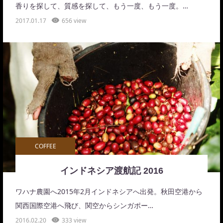
香りを探して、質感を探して、もう一度、もう一度。…
2017.01.17
656 view
COFFEE
インドネシア渡航記 2016
ワハナ農園へ2015年2月インドネシアへ出発。秋田空港から
関西国際空港へ飛び、関空からシンガポー…
2016.02.20
333 view