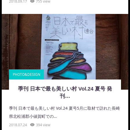
2018.09.17
755 view
PHOTO&DESIGN
季刊 日本で最も美しい村 Vol.24 夏号 発
刊…
季刊 日本で最も美しい村 Vol.24 夏号5月に取材で訪れた長崎
県北松浦郡小値賀町での…
2018.07.24
394 view