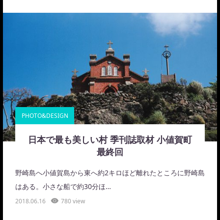
PHOTO&DESIGN
日本で最も美しい村 季刊誌取材 小値賀町
最終回
野崎島へ小値賀島から東へ約2キロほど離れたところに野崎島
はある。小さな船で約30分ほ…
2018.06.16
780 view