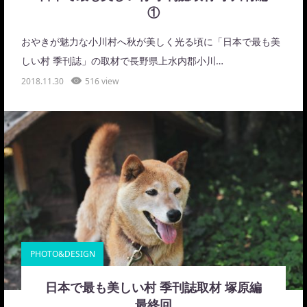
①
おやきが魅力な小川村へ秋が美しく光る頃に「日本で最も美
しい村 季刊誌」の取材で長野県上水内郡小川…
2018.11.30
516 view
PHOTO&DESIGN
日本で最も美しい村 季刊誌取材 塚原編
最終回