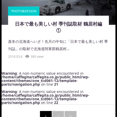
PHOTO&DESIGN
日本で最も美しい村 季刊誌取材 鶴居村編
①
真冬の北海道へいざ！先月の中旬に「日本で最も美しい村 季
刊誌」の取材で北海道阿寒郡鶴居村…
2018.03.4
380 view
Warning
: A non-numeric value encountered in
/home/caffegita/caffegita.co.jp/public_html/wp-
content/themes/one_tcd061-12/template-
parts/navigation.php
on line
21
Warning
: A non-numeric value encountered in
/home/caffegita/caffegita.co.jp/public_html/wp-
content/themes/one_tcd061-12/template-
parts/navigation.php
on line
22
1