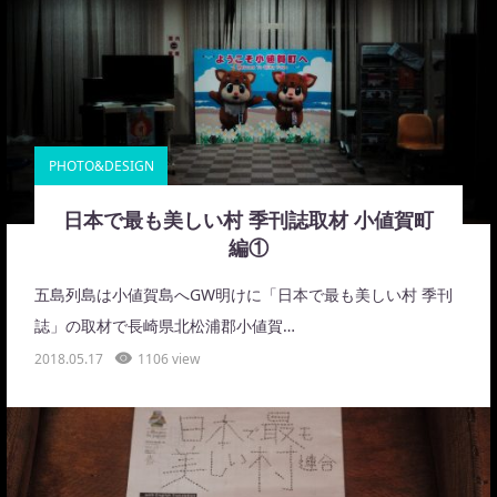
PHOTO&DESIGN
日本で最も美しい村 季刊誌取材 小値賀町
編①
五島列島は小値賀島へGW明けに「日本で最も美しい村 季刊
誌」の取材で長崎県北松浦郡小値賀…
2018.05.17
1106 view