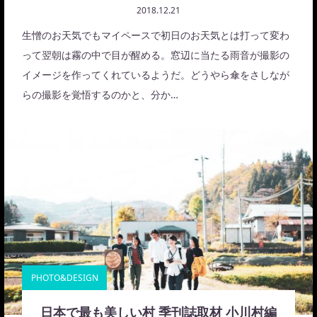
2018.12.21
生憎のお天気でもマイペースで初日のお天気とは打って変わ
って翌朝は霧の中で目が醒める。窓辺に当たる雨音が撮影の
イメージを作ってくれているようだ。どうやら傘をさしなが
らの撮影を覚悟するのかと、分か…
PHOTO&DESIGN
日本で最も美しい村 季刊誌取材 小川村編