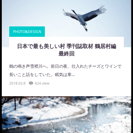
PHOTO&DESIGN
日本で最も美しい村 季刊誌取材 鶴居村編
最終回
鶴の鳴き声雪裡川へ。前日の夜、仕入れたチーズとワインで
長いこと話をしていた。眠気は寒…
2018.03.8
424 view