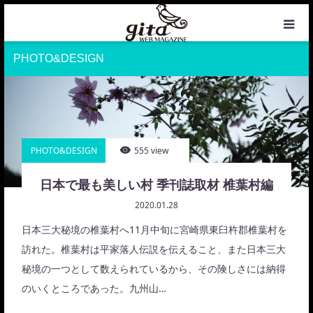
PHOTO&DESIGN
HOME
NEWS
WEB MAGAZINE
PHOTO&DESIGN
555 view
COFFEE
日本で最も美しい村 季刊誌取材 椎葉村編
2020.01.28
PHOTO&DESIGN
日本三大秘境の椎葉村へ11月中旬に宮崎県東臼杵郡椎葉村を
訪れた。椎葉村は平家落人伝説を伝えること、また日本三大
PROFILE
秘境の一つとして数えられているから、その険しさには納得
のいくところであった。九州山…
CONTACT