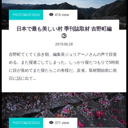
PHOTO&DESIGN
416 view
日本で最も美しい村 季刊誌取材 吉野町編
③
2019.06.28
吉野町てくてく歩き朝、編集長ジュリアーノさんの声で目覚
める。また寝過ごしてしまった。しっかり寝たつもりで5時前
に目が覚めてまた寝たらこの有様だ。反省。取材開始前に前
日に話に出て…
PHOTO&DESIGN
371 view