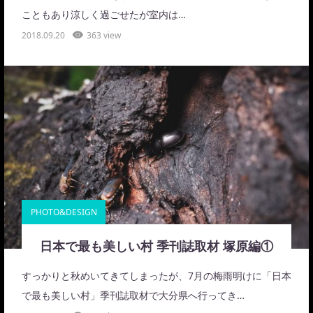
こともあり涼しく過ごせたが室内は…
2018.09.20
363 view
PHOTO&DESIGN
日本で最も美しい村 季刊誌取材 塚原編①
すっかりと秋めいてきてしまったが、7月の梅雨明けに「日本
で最も美しい村」季刊誌取材で大分県へ行ってき…