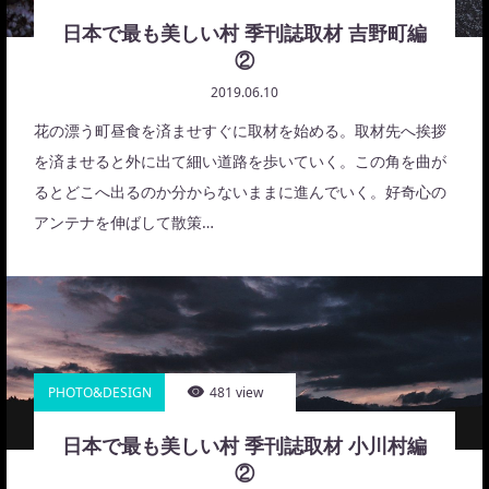
日本で最も美しい村 季刊誌取材 吉野町編
②
2019.06.10
花の漂う町昼食を済ませすぐに取材を始める。取材先へ挨拶
を済ませると外に出て細い道路を歩いていく。この角を曲が
るとどこへ出るのか分からないままに進んでいく。好奇心の
アンテナを伸ばして散策…
PHOTO&DESIGN
481 view
日本で最も美しい村 季刊誌取材 小川村編
②