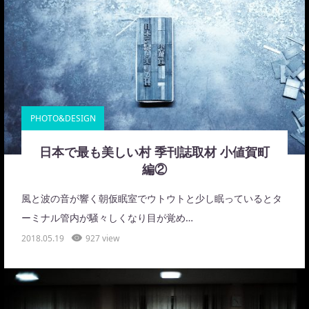
PHOTO&DESIGN
日本で最も美しい村 季刊誌取材 小値賀町
編②
風と波の音が響く朝仮眠室でウトウトと少し眠っているとタ
ーミナル管内が騒々しくなり目が覚め…
2018.05.19
927 view