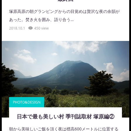
塚原高原の朝グランピングからの目覚めは贅沢な夜の余韻が
あった。焚き火を囲み、語り合う…
2018.10.1
450 view
PHOTO&DESIGN
日本で最も美しい村 季刊誌取材 塚原編②
朝から美味しいご飯を頂く夜は標高600メートルに位置する