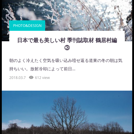
PHOTO&DESIGN
日本で最も美しい村 季刊誌取材 鶴居村編
③
朝のよく冷えたく空気を吸い込み噎せ返る道東の冬の朝は気
持ちいい。放射冷却によって前日…
2018.03.7
612 view