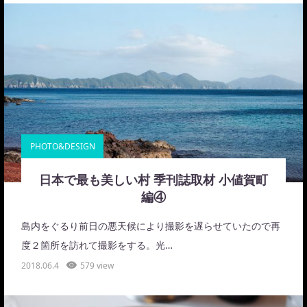
PHOTO&DESIGN
日本で最も美しい村 季刊誌取材 小値賀町
編④
島内をぐるり前日の悪天候により撮影を遅らせていたので再
度２箇所を訪れて撮影をする。光…
2018.06.4
579 view