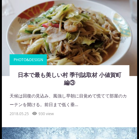
PHOTO&DESIGN
日本で最も美しい村 季刊誌取材 小値賀町
編③
天候は回復の見込み、風強し早朝に目覚めて慌てて部屋のカ
ーテンを開ける。前日まで低く垂…
2018.05.25
930 view