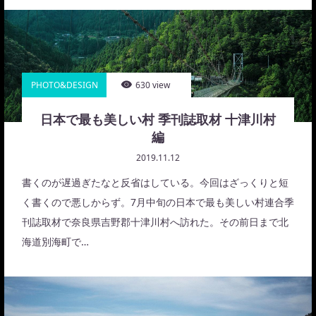
ACCESS
PHOTO&DESIGN
630 view
日本で最も美しい村 季刊誌取材 十津川村
編
2019.11.12
書くのが遅過ぎたなと反省はしている。今回はざっくりと短
く書くので悪しからず。7月中旬の日本で最も美しい村連合季
刊誌取材で奈良県吉野郡十津川村へ訪れた。その前日まで北
海道別海町で…