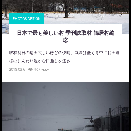
PHOTO&DESIGN
日本で最も美しい村 季刊誌取材 鶴居村編
②
取材初日の晴天眩しいほどの快晴。気温は低く背中にお天道
様のじんわり温かな日差しを逃さ…
2018.03.6
907 view