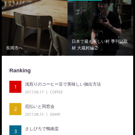
日本で最も美しい村 季刊誌取
長岡市へ
材 大蔵村編②
Ranking
浅煎りのコーヒー豆で美味しい抽出方法
1
2017.06.17
COFFEE
厄払いと同窓会
2
2017.08.15
DIARY
さしびろで鴨南蛮
3