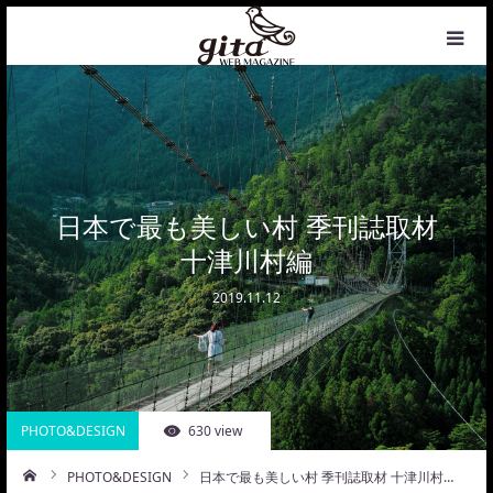
HOME
NEWS
WEB MAGAZINE
日本で最も美しい村 季刊誌取材
十津川村編
COFFEE
2019.11.12
PHOTO&DESIGN
PROFILE
PHOTO&DESIGN
630 view
CONTACT
PHOTO&DESIGN
日本で最も美しい村 季刊誌取材 十津川村…
ーム