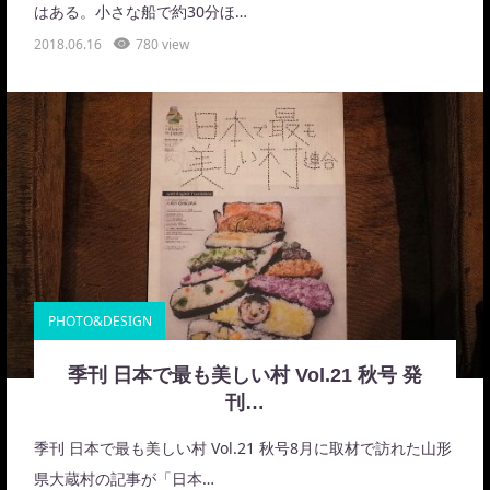
はある。小さな船で約30分ほ…
2018.06.16
780 view
PHOTO&DESIGN
季刊 日本で最も美しい村 Vol.21 秋号 発
刊…
季刊 日本で最も美しい村 Vol.21 秋号8月に取材で訪れた山形
県大蔵村の記事が「日本…