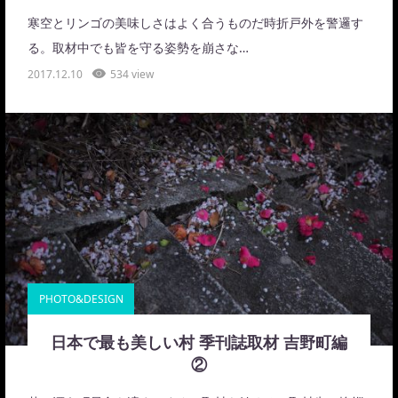
寒空とリンゴの美味しさはよく合うものだ時折戸外を警邏す
る。取材中でも皆を守る姿勢を崩さな…
2017.12.10
534 view
PHOTO&DESIGN
日本で最も美しい村 季刊誌取材 吉野町編
②