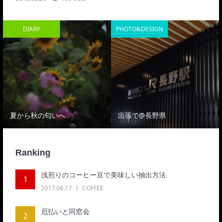
DIARY
PHOTO&DESIGN
夏から秋の匂いへ
出張で@長野県
Ranking
浅煎りのコーヒー豆で美味しい抽出方法
1
2017.06.17
COFFEE
厄払いと同窓会
2