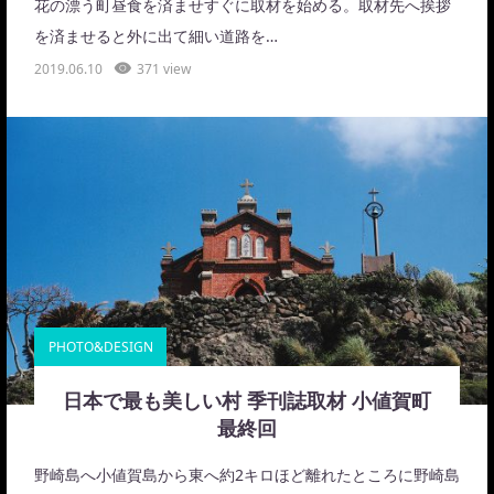
花の漂う町昼食を済ませすぐに取材を始める。取材先へ挨拶
を済ませると外に出て細い道路を…
2019.06.10
371 view
PHOTO&DESIGN
日本で最も美しい村 季刊誌取材 小値賀町
最終回
野崎島へ小値賀島から東へ約2キロほど離れたところに野崎島