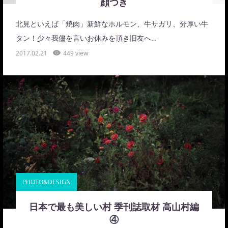
顔つき
北見といえば「焼肉」新鮮なホルモン、牛サガリ、分厚い牛
タン！少々我儘を言いお休みを頂き旧友へ…
2017.02.21
449 view
PHOTO&DESIGN
日本で最も美しい村 季刊誌取材 高山村編
④