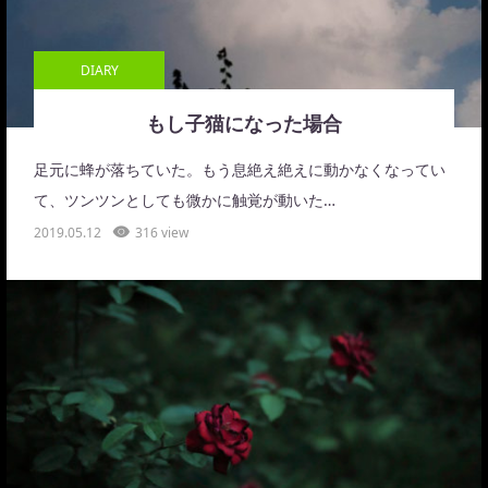
DIARY
もし子猫になった場合
足元に蜂が落ちていた。もう息絶え絶えに動かなくなってい
て、ツンツンとしても微かに触覚が動いた…
2019.05.12
316 view