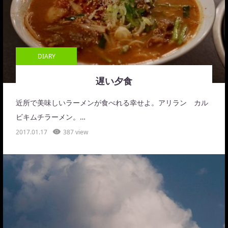
DIARY
遅い夕食
近所で美味しいラーメンが食べれる幸せよ。アリラン カル
ビキムチラーメン。…
2017.01.17
387 view