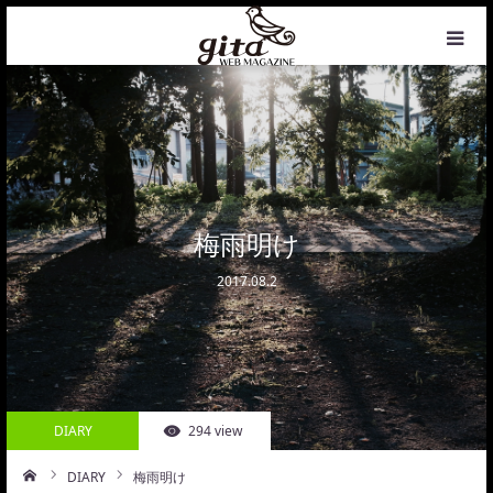
HOME
NEWS
WEB MAGAZINE
梅雨明け
2017.08.2
COFFEE
PHOTO&DESIGN
PROFILE
DIARY
294 view
CONTACT
DIARY
梅雨明け
ーム