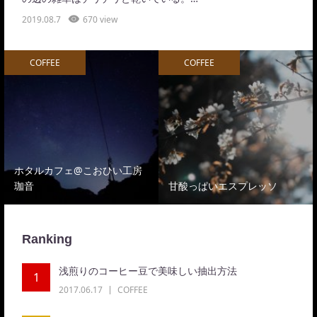
2019.08.7
670 view
COFFEE
COFFEE
ホタルカフェ@こおひい工房
珈音
甘酸っぱいエスプレッソ
Ranking
浅煎りのコーヒー豆で美味しい抽出方法
1
2017.06.17
COFFEE