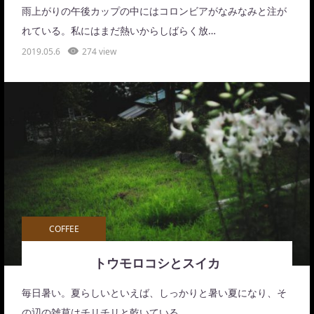
雨上がりの午後カップの中にはコロンビアがなみなみと注が
れている。私にはまだ熱いからしばらく放…
2019.05.6
274 view
COFFEE
トウモロコシとスイカ
毎日暑い。夏らしいといえば、しっかりと暑い夏になり、そ
の辺の雑草はチリチリと乾いている。…