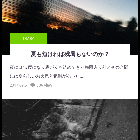
DIARY
夏も短ければ残暑もないのか？
夜には13度になり霧が立ち込めてきた梅雨入り前とその合間
には夏らしいお天気と気温があった…
2017.09.5
306 view