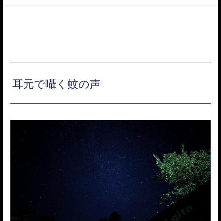
ACCESS
耳元で囁く蚊の声