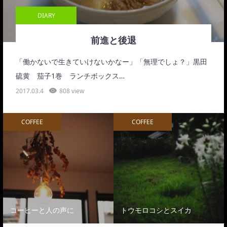
DIARY
前進と後退
「働かないで生きていけないかなー」「無理でしょ？」黒田
硫黄 茄子1巻 ランチボックス…
2017.03.4
808 view
COFFEE
COFFEE
コーヒーと人の声に
トウモロコシとスイカ