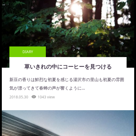
DIARY
草いきれの中にコーヒーを見つける
新豆の香りは鮮烈な初夏を感じる湯沢市の里山も初夏の雰囲
気が漂ってきて春蝉の声が響くように…
2018.05.30
1043 view