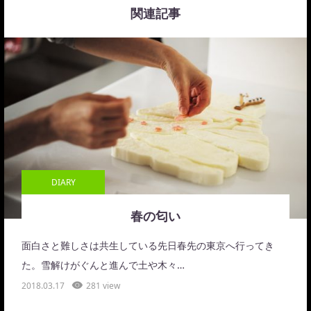
関連記事
DIARY
春の匂い
面白さと難しさは共生している先日春先の東京へ行ってき
た。雪解けがぐんと進んで土や木々…
2018.03.17
281 view