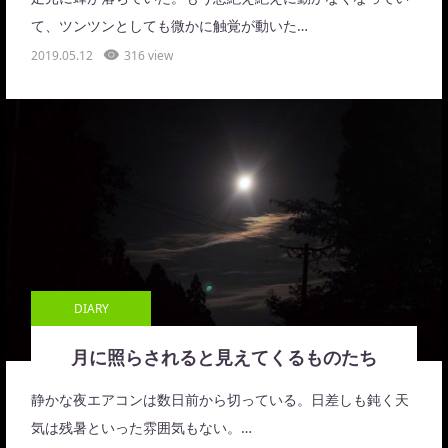
て、ツンツンとしても微かに触覚が動いた…
2019.05.12
316 view
DIARY
月に照らされると見えてくるものたち
静かな夜エアコンは数日前から切っている。日差しも鈍く天
気は残暑といった雰囲気もない。…