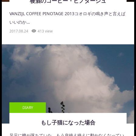
寝酒のコーヒー・ピノタージュ
VANZIJL COFFEE PINOTAGE 2013コオロギの鳴き声と言えば
いいのか…
2017.08.24
413 view
DIARY
もし子猫になった場合
足元に蜂が落ちていた。もう息絶え絶えに動かなくなってい