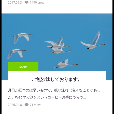
2017.09.3
1490 view
DIARY
ご無沙汰しております。
月日が経つのは早いもので、振り返れば色々なことがあっ
た。Webマガジンというコーヒー片手につらつ…
2026.04.8
71 view