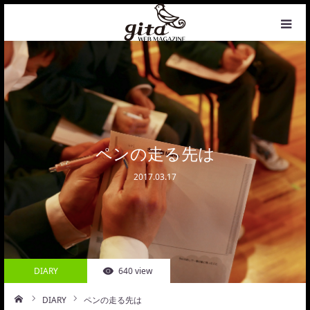
HOME
NEWS
WEB MAGAZINE
ペンの走る先は
2017.03.17
COFFEE
PHOTO&DESIGN
PROFILE
DIARY
640 view
CONTACT
DIARY
ペンの走る先は
ーム