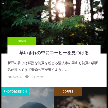
DIARY
草いきれの中にコーヒーを見つける
新豆の香りは鮮烈な初夏を感じる湯沢市の里山も初夏の雰囲
気が漂ってきて春蝉の声が響くように…
2018.05.30
1043 view
PHOTO&DESIGN
COFFEE