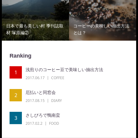
日本で最も美しい村 季刊誌取
コーヒーの美味しい抽出方法
材 塚原編②
とは？
Ranking
浅煎りのコーヒー豆で美味しい抽出方法
1
2017.06.17
COFFEE
厄払いと同窓会
2
2017.08.15
DIARY
さしびろで鴨南蛮
3
2017.02.2
FOOD