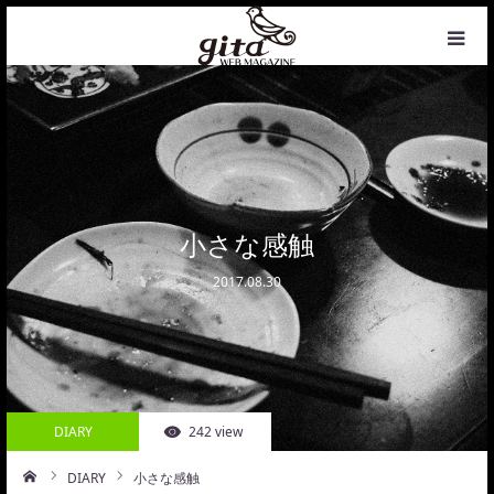
HOME
NEWS
WEB MAGAZINE
小さな感触
2017.08.30
COFFEE
PHOTO&DESIGN
PROFILE
DIARY
242 view
CONTACT
DIARY
小さな感触
ーム