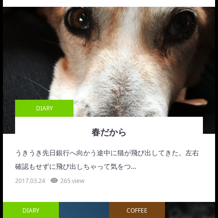
DIARY
春だから
うきうき先日銀行へ向かう途中に猫が飛び出してきた。左右
確認もせずに飛び出しちゃって気をつ…
2017.03.24
265 view
DIARY
COFFEE
D