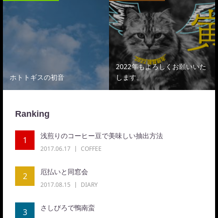
2022年もよろしくお願いいた
星空
トトギスの初音
します。
バリ
Ranking
浅煎りのコーヒー豆で美味しい抽出方法
1
2017.06.17
COFFEE
厄払いと同窓会
2
2017.08.15
DIARY
さしびろで鴨南蛮
3