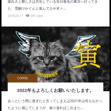
面白さと難しさは共生している先日春先の東京へ行ってき
た。雪解けがぐんと進んで土や木々…
2018.03.17
281 view
COFFEE
2022年もよろしくお願いいたします。
あっという間に過ぎたと言ってしまえば2021年は何もなかっ
たように感じてしまうが、振り返ればこれまた…