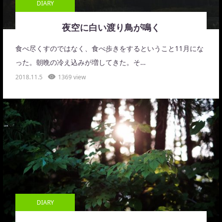
DIARY
夜空に白い渡り鳥が鳴く
食べ尽くすのではなく、食べ歩きをするということ11月にな
った。朝晩の冷え込みが増してきた。そ…
2018.11.5
1369 view
DIARY