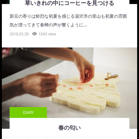
草いきれの中にコーヒーを見つける
新豆の香りは鮮烈な初夏を感じる湯沢市の里山も初夏の雰囲
気が漂ってきて春蝉の声が響くように…
2018.05.30
1043 view
DIARY
春の匂い