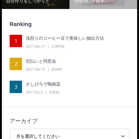
自分作りをしっかりと
刊号vol.19 熊本…
Ranking
浅煎りのコーヒー豆で美味しい抽出方法
1
2017.06.17
COFFEE
厄払いと同窓会
2
2017.08.15
DIARY
さしびろで鴨南蛮
3
2017.02.2
FOOD
アーカイブ