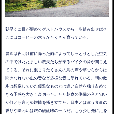
朝早くに目が醒めてゲストハウスから一歩踏み出せばそ
こにはコーヒーの木々がたくさん育っている。
農園は夜明け前に降った雨によってしっとりとした空気
の中でけたたましい農夫たちが乗るバイクの音が聞こえ
てくる。それに混じりたくさんの鳥の声や草むらからは
聞きなれない虫の音など多様な音に塗れている。朝の散
歩は想像していた優雅なものとは違い自然を独り占めで
きる予感を大きく裏切った。ただ朝食の準備の音と匂い
が何とも言えぬ旅情を掻き立てた。日本とは違う食事の
香りや味わいは旅の醍醐味の一つだ。もう少し先に足を