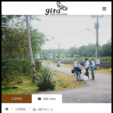
HOME
NEWS
WEB MAGAZINE
遠い国でのこと
2017.09.6
COFFEE
PHOTO&DESIGN
PROFILE
COFFEE
286 view
CONTACT
COFFEE
遠い国でのこと
ーム