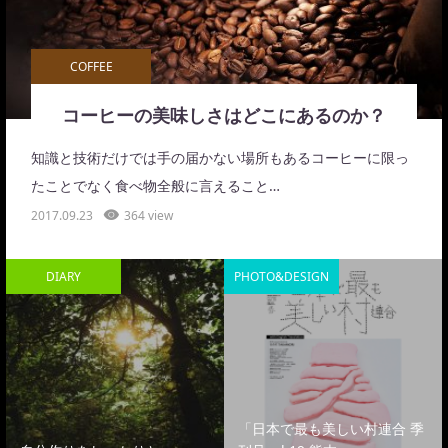
COFFEE
コーヒーの美味しさはどこにあるのか？
知識と技術だけでは手の届かない場所もあるコーヒーに限っ
たことでなく食べ物全般に言えること…
2017.09.23
364 view
DIARY
PHOTO&DESIGN
「日本で最も美しい村連合 季