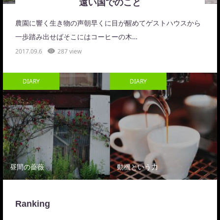
遠い国でのこと
農園に響く生き物の声朝早くに目が醒めてゲストハウスから
一歩踏み出せばそこにはコーヒーの木…
2017.09.6
287 view
DIARY
DIARY
昼間の薔薇
動機という力
Ranking