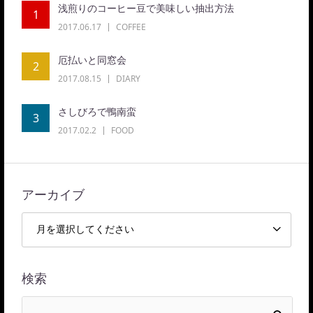
浅煎りのコーヒー豆で美味しい抽出方法
1
2017.06.17
COFFEE
厄払いと同窓会
2
2017.08.15
DIARY
さしびろで鴨南蛮
3
2017.02.2
FOOD
アーカイブ
検索