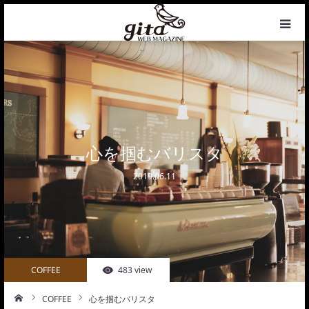
HOME
NEWS
WEB MAGAZINE
心を掴むバリスタ
2019.06.11
COFFEE
PHOTO&DESIGN
PROFILE
COFFEE
483 view
CONTACT
COFFEE
心を掴むバリスタ
ーム