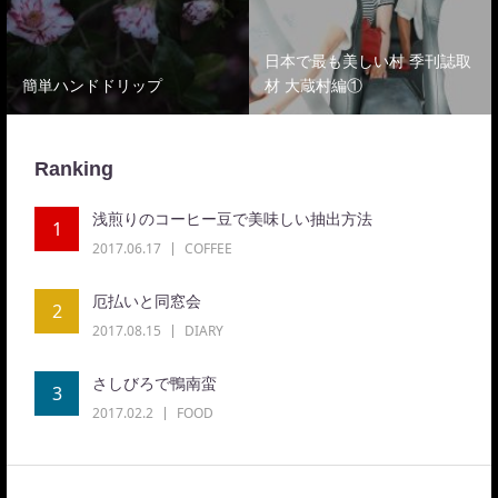
日本で最も美しい村 季刊誌取
簡単ハンドドリップ
材 大蔵村編①
Ranking
浅煎りのコーヒー豆で美味しい抽出方法
1
2017.06.17
COFFEE
厄払いと同窓会
2
2017.08.15
DIARY
さしびろで鴨南蛮
3
2017.02.2
FOOD