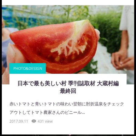
PHOTO&DESIGN
日本で最も美しい村 季刊誌取材 大蔵村編
最終回
赤いトマトと青いトマトの味わい翌朝に肘折温泉をチェック
アウトしてトマト農家さんのビニール…
2017.09.11
431 view