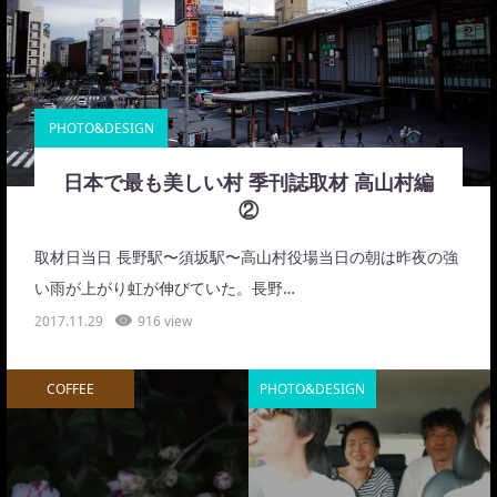
PHOTO&DESIGN
日本で最も美しい村 季刊誌取材 高山村編
②
取材日当日 長野駅〜須坂駅〜高山村役場当日の朝は昨夜の強
い雨が上がり虹が伸びていた。長野…
2017.11.29
916 view
COFFEE
PHOTO&DESIGN