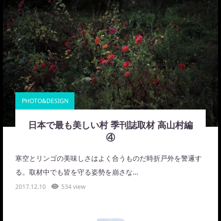
PHOTO&DESIGN
日本で最も美しい村 季刊誌取材 高山村編
④
寒空とリンゴの美味しさはよく合うものだ時折戸外を警邏す
る。取材中でも皆を守る姿勢を崩さな…
2017.12.10
534 view