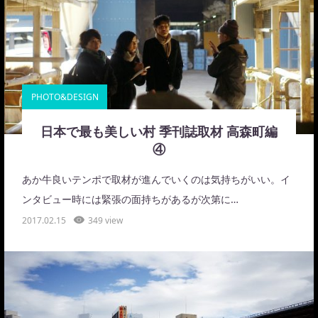
PHOTO&DESIGN
日本で最も美しい村 季刊誌取材 高森町編
④
あか牛良いテンポで取材が進んでいくのは気持ちがいい。イ
ンタビュー時には緊張の面持ちがあるが次第に…
2017.02.15
349 view