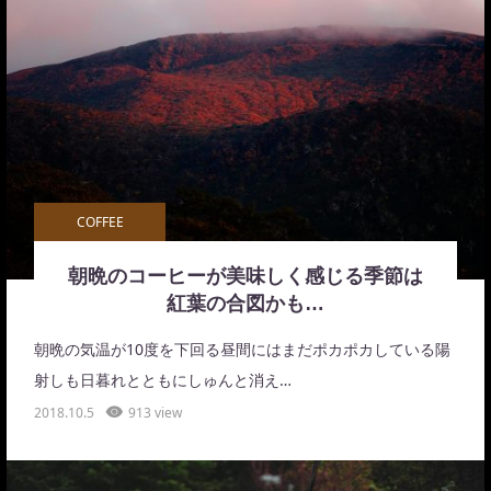
COFFEE
朝晩のコーヒーが美味しく感じる季節は
紅葉の合図かも…
朝晩の気温が10度を下回る昼間にはまだポカポカしている陽
射しも日暮れとともにしゅんと消え…
2018.10.5
913 view