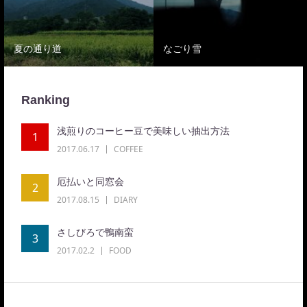
夏の通り道
なごり雪
Ranking
浅煎りのコーヒー豆で美味しい抽出方法
1
2017.06.17
COFFEE
厄払いと同窓会
2
2017.08.15
DIARY
さしびろで鴨南蛮
3
2017.02.2
FOOD