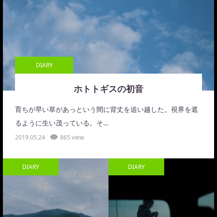
DIARY
ホトトギスの初音
育ちが早い草があっという間に背丈を追い越した。視界を遮
るように生い茂っている。そ…
2019.05.24
865 view
DIARY
DIARY