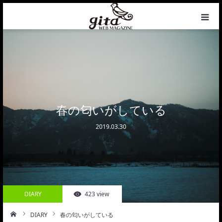
HOME
NEWS
WEB MAGAZINE
春の匂いがしている
2019.03.30
COFFEE
PHOTO&DESIGN
PROFILE
DIARY
423 view
CONTACT
DIARY
春の匂いがしている
ーム