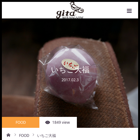
HOME
NEWS
WEB MAGAZINE
いちご大福
2017.02.3
COFFEE
PHOTO&DESIGN
PROFILE
FOOD
1849 view
CONTACT
FOOD
いちご大福
ーム