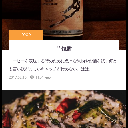
FOOD
芋焼酎
コーヒーを表現する時のために色々な果物やお酒を試す何と
も言い訳がましいキャッチが憎めない。はは。…
2017.02.16
1154 view