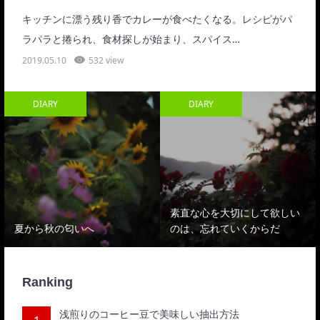
キッチンに漂う残り香でカレーが食べたくなる。レシピがパ
ラパラと捲られ、食材探しが始まり、スパイス…
2019.05.10
532 view
DIARY
DIARY
素直な心を大切にして欲しい
夏から秋の匂いへ
のは、忘れていくからだ
Ranking
浅煎りのコーヒー豆で美味しい抽出方法