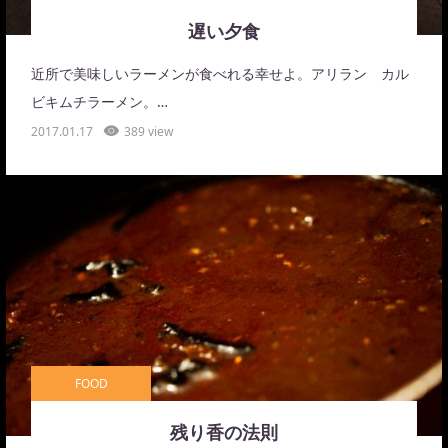
遅い夕食
近所で美味しいラーメンが食べれる幸せよ。アリラン カル
ビキムチラーメン。…
2017.01.17
389 view
FOOD
残り香の法則