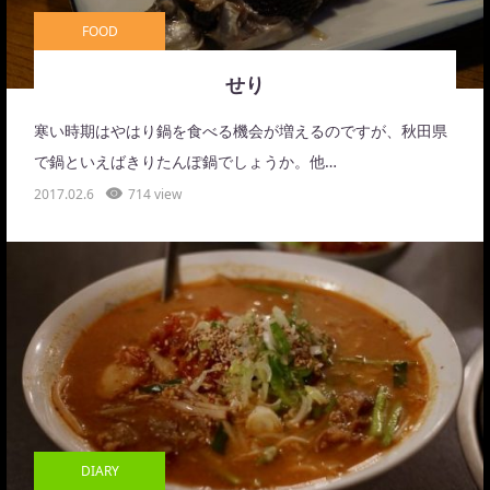
FOOD
せり
寒い時期はやはり鍋を食べる機会が増えるのですが、秋田県
で鍋といえばきりたんぽ鍋でしょうか。他…
2017.02.6
714 view
DIARY