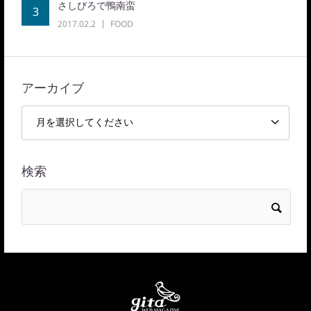
さしびろで鴨南蛮
3
2017.02.2
FOOD
アーカイブ
検索