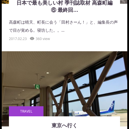
日本で最も美しい村 季刊誌取材 高森町編
⑥ 最終回…
高森町は晴天、町長に会う「田村さーん！」と、編集長の声
で目が覚める。寝坊した。。…
2017.02.23
360 view
TRAVEL
東京へ行く