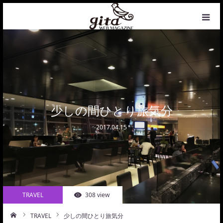
HOME
NEWS
WEB MAGAZINE
少しの間ひとり旅気分
2017.04.15
COFFEE
PHOTO&DESIGN
PROFILE
TRAVEL
308 view
CONTACT
TRAVEL
少しの間ひとり旅気分
ーム