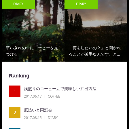
DIARY
DIARY
草いきれの中にコーヒーを見
「何をしたいの？」と聞かれ
つける
ることが苦手なんです。と…
Ranking
浅煎りのコーヒー豆で美味しい抽出方法
1
2017.06.17
COFFEE
厄払いと同窓会
2
2017.08.15
DIARY