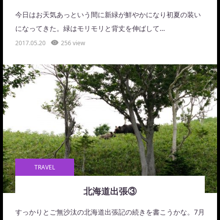
今日はお天気あっという間に新緑が鮮やかになり初夏の装い
になってきた。緑はモリモリと背丈を伸ばして…
2017.05.20
256 view
TRAVEL
北海道出張③
すっかりとご無沙汰の北海道出張記の続きを書こうかな。7月