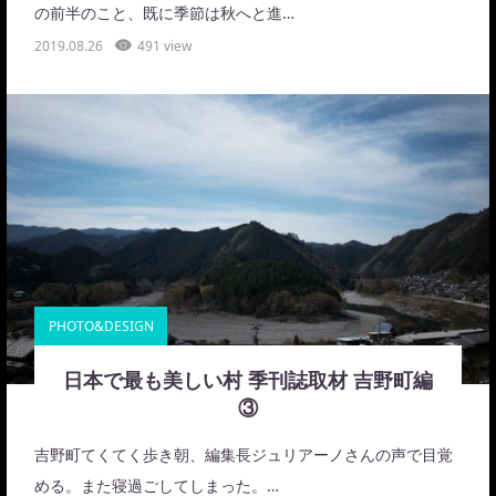
の前半のこと、既に季節は秋へと進…
2019.08.26
491 view
PHOTO&DESIGN
日本で最も美しい村 季刊誌取材 吉野町編
③
吉野町てくてく歩き朝、編集長ジュリアーノさんの声で目覚
める。また寝過ごしてしまった。…