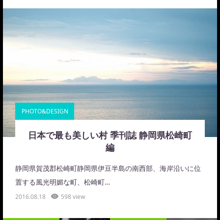
PHOTO&DESIGN
日本で最も美しい村 季刊誌 静岡県松崎町
編
静岡県賀茂郡松崎町静岡県伊豆半島の南西部、海岸沿いに位
置する風光明媚な町、松崎町…
2016.08.18
598 view