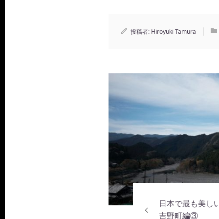
投稿者:
Hiroyuki Tamura
日本で最も美しい
吉野町編③