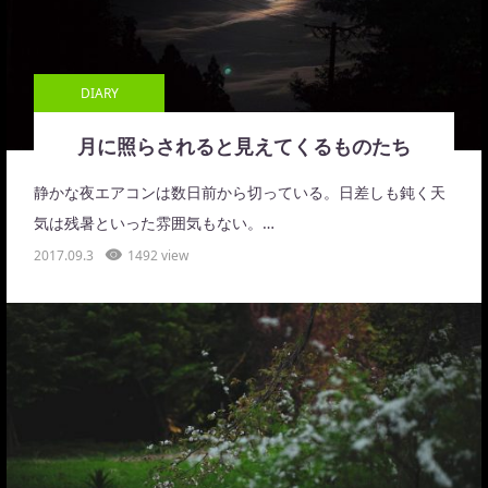
DIARY
月に照らされると見えてくるものたち
静かな夜エアコンは数日前から切っている。日差しも鈍く天
気は残暑といった雰囲気もない。…
2017.09.3
1492 view