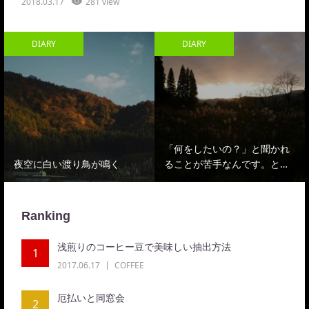
2018.03.17
281 view
DIARY
DIARY
「何をしたいの？」と聞かれ
夜空に白い渡り鳥が鳴く
ることが苦手なんです。と…
Ranking
浅煎りのコーヒー豆で美味しい抽出方法
1
2017.06.17
COFFEE
厄払いと同窓会
2