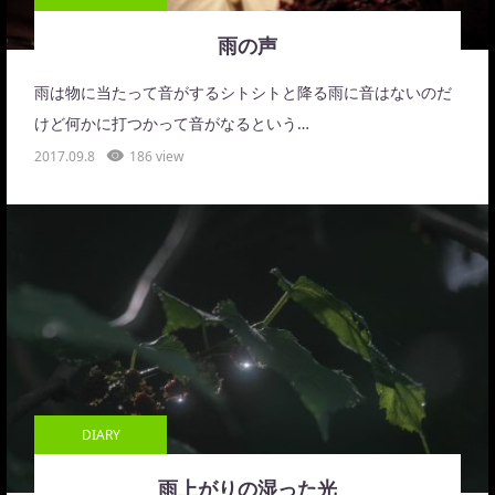
雨の声
雨は物に当たって音がするシトシトと降る雨に音はないのだ
けど何かに打つかって音がなるという…
2017.09.8
186 view
DIARY
雨上がりの湿った光