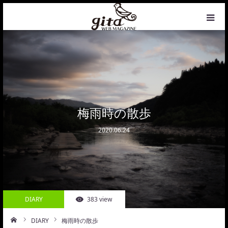
HOME
NEWS
WEB MAGAZINE
梅雨時の散歩
2020.06.24
COFFEE
PHOTO&DESIGN
PROFILE
DIARY
383 view
CONTACT
DIARY
梅雨時の散歩
ーム