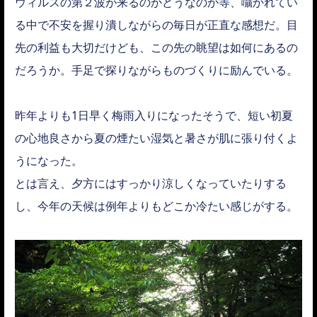
ウィルスの第２波が来るのかどうなのか等、囁かれてい
る中で不安を握り潰しながらの毎日が正直な感想だ。目
先の利益も大切だけども、この先の眺望は如何にあるの
だろうか。手足で探りながらものづくりに励んでいる。
昨年よりも1日早く梅雨入りになったそうで、短い初夏
の心地良さから夏の煙たい湿気と暑さが肌に張り付くよ
うになった。
とは言え、夕方にはすっかり涼しくなっていたりする
し、今年の天候は例年よりもどこか冷たい感じがする。