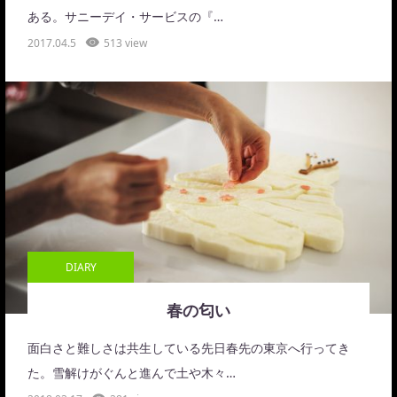
ある。サニーデイ・サービスの『…
2017.04.5
513 view
DIARY
春の匂い
面白さと難しさは共生している先日春先の東京へ行ってき
た。雪解けがぐんと進んで土や木々…