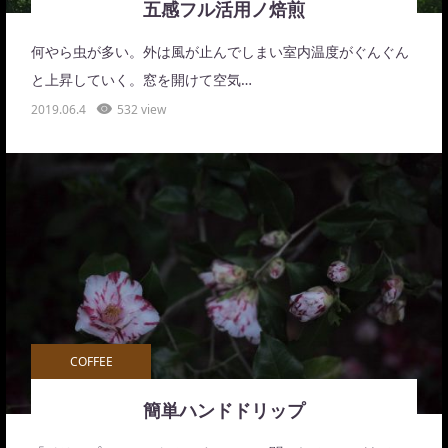
五感フル活用ノ焙煎
何やら虫が多い。外は風が止んでしまい室内温度がぐんぐん
と上昇していく。窓を開けて空気…
2019.06.4
532 view
COFFEE
簡単ハンドドリップ