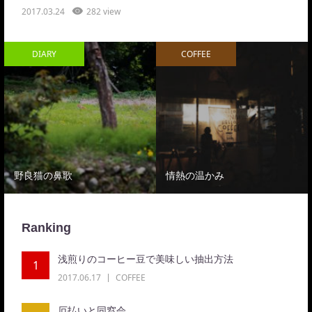
2017.03.24
282 view
DIARY
COFFEE
野良猫の鼻歌
情熱の温かみ
Ranking
浅煎りのコーヒー豆で美味しい抽出方法
1
2017.06.17
COFFEE
厄払いと同窓会