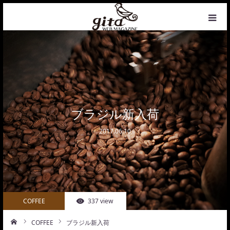
HOME
NEWS
WEB MAGAZINE
ブラジル新入荷
2017.06.10
COFFEE
PHOTO&DESIGN
PROFILE
COFFEE
337 view
CONTACT
COFFEE
ブラジル新入荷
ーム