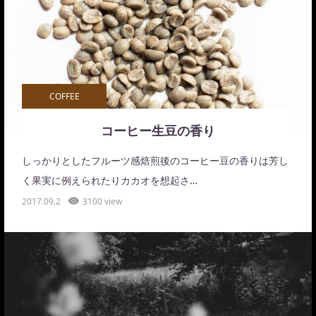
COFFEE
コーヒー生豆の香り
しっかりとしたフルーツ感焙煎後のコーヒー豆の香りは芳し
く果実に例えられたりカカオを想起さ…
2017.09.2
3100 view