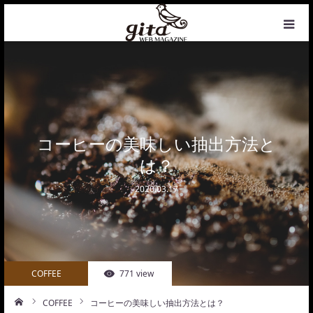
HOME
NEWS
WEB MAGAZINE
コーヒーの美味しい抽出方法と
は？
COFFEE
2020.03.17
PHOTO&DESIGN
PROFILE
COFFEE
771 view
CONTACT
COFFEE
コーヒーの美味しい抽出方法とは？
ーム