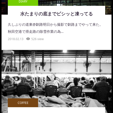
DIARY
水たまりの底までビシッと凍ってる
久しぶりの道東@釧路明日から撮影で釧路までやって来た。
秋田空港で滑走路の除雪作業の為…
2018.02.13
526 view
COFFEE