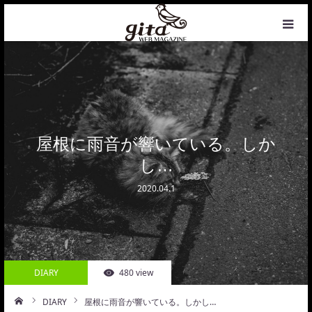
HOME
NEWS
WEB MAGAZINE
屋根に雨音が響いている。しか
し…
COFFEE
2020.04.1
PHOTO&DESIGN
PROFILE
DIARY
480 view
CONTACT
DIARY
屋根に雨音が響いている。しかし…
ーム