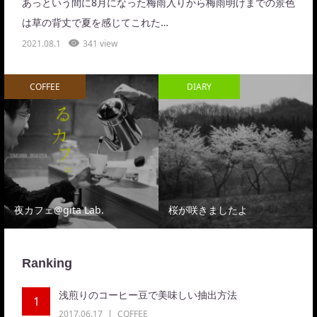
あっという間に8月になった梅雨入りから梅雨明けまでの景色
は草の背丈で夏を感じてこれた…
2021.08.1
341 view
COFFEE
DIARY
夜カフェ@gita Lab.
桜が咲きましたよ
Ranking
浅煎りのコーヒー豆で美味しい抽出方法
1
2017.06.17
COFFEE