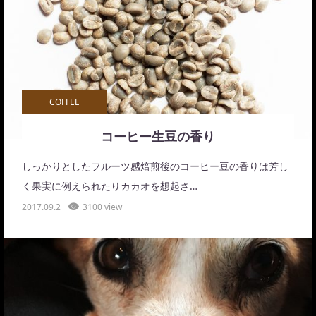
COFFEE
コーヒー生豆の香り
しっかりとしたフルーツ感焙煎後のコーヒー豆の香りは芳し
く果実に例えられたりカカオを想起さ…
2017.09.2
3100 view