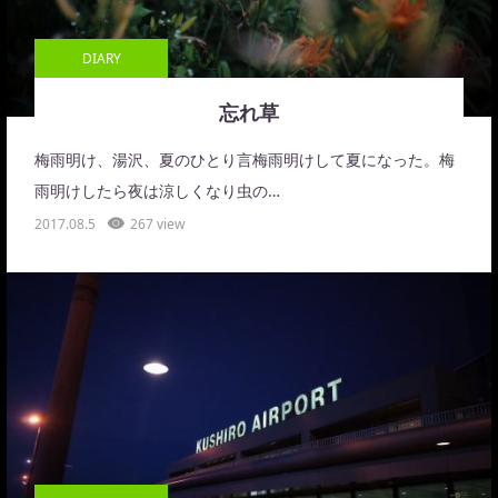
DIARY
忘れ草
梅雨明け、湯沢、夏のひとり言梅雨明けして夏になった。梅
雨明けしたら夜は涼しくなり虫の…
2017.08.5
267 view