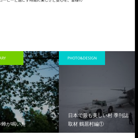
Y
PHOTO&DESIGN
日本で最も美しい村 季刊誌
蝉が鳴いた
取材 鶴居村編①