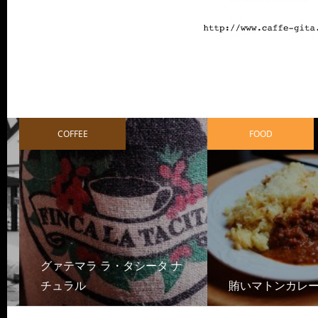
COFFEE
FOOD
グァテマラ ラ・タシータ ナ
チュラル
賄いマトンカレー