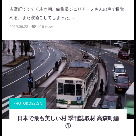
吉野町てくてく歩き朝、編集長ジュリアーノさんの声で目覚
める。また寝過ごしてしまった。…
2019.06.28
416 view
PHOTO&DESIGN
日本で最も美しい村 季刊誌取材 高森町編
①