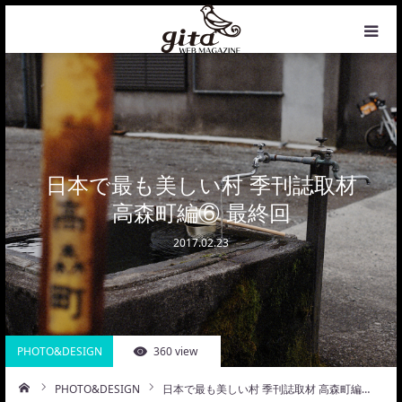
HOME
NEWS
WEB MAGAZINE
日本で最も美しい村 季刊誌取材
高森町編⑥ 最終回
COFFEE
2017.02.23
PHOTO&DESIGN
PROFILE
PHOTO&DESIGN
360 view
CONTACT
PHOTO&DESIGN
日本で最も美しい村 季刊誌取材 高森町編…
ーム