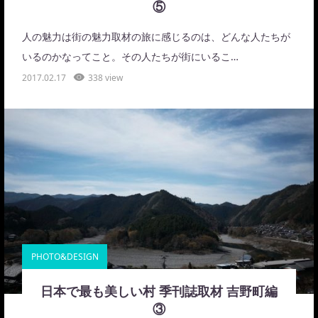
⑤
人の魅力は街の魅力取材の旅に感じるのは、どんな人たちが
いるのかなってこと。その人たちが街にいるこ…
2017.02.17
338 view
PHOTO&DESIGN
日本で最も美しい村 季刊誌取材 吉野町編
③