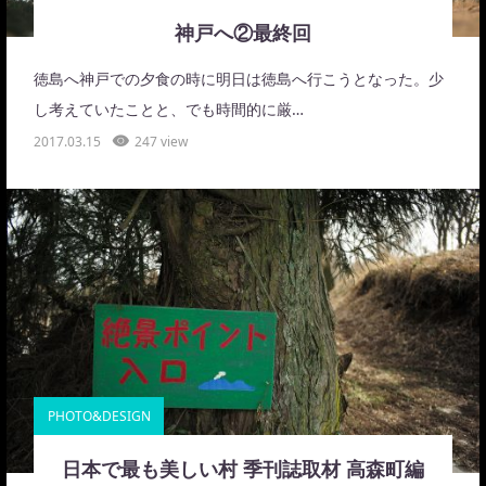
神戸へ②最終回
徳島へ神戸での夕食の時に明日は徳島へ行こうとなった。少
し考えていたことと、でも時間的に厳…
2017.03.15
247 view
PHOTO&DESIGN
日本で最も美しい村 季刊誌取材 高森町編