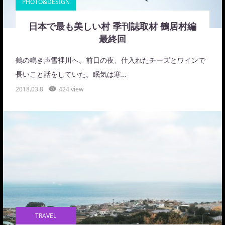
PHOTO&DESIGN
日本で最も美しい村 季刊誌取材 鶴居村編
最終回
鶴の鳴き声雪裡川へ。前日の夜、仕入れたチーズとワインで
長いこと話をしていた。眠気は寒…
2018.03.8
424 view
TRAVEL