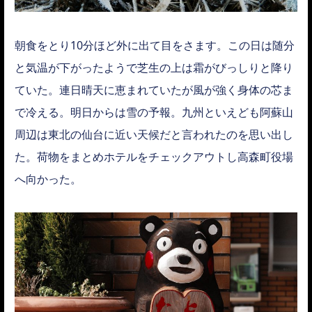
朝食をとり10分ほど外に出て目をさます。この日は随分
と気温が下がったようで芝生の上は霜がびっしりと降り
ていた。連日晴天に恵まれていたが風が強く身体の芯ま
で冷える。明日からは雪の予報。九州といえども阿蘇山
周辺は東北の仙台に近い天候だと言われたのを思い出し
た。荷物をまとめホテルをチェックアウトし高森町役場
へ向かった。