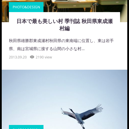
PHOTO&DESIGN
日本で最も美しい村 季刊誌 秋田県東成瀬
村編
秋田県雄勝郡東成瀬村秋田県の東南端に位置し、東は岩手
県、南は宮城県に接する山間の小さな村…
2013.09.20
2190 view