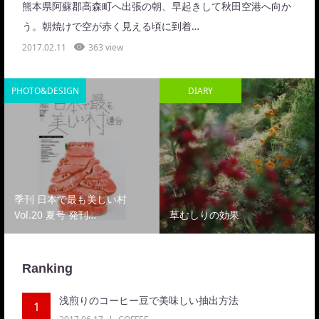
熊本県阿蘇郡高森町へ出張の朝、早起きして秋田空港へ向か
う。朝焼けで空が赤く見える頃に到着…
2017.02.11
363 view
PHOTO&DESIGN
DIARY
季刊 日本で最も美しい村
Vol.20 夏号 発刊…
草むしりの効果
Ranking
浅煎りのコーヒー豆で美味しい抽出方法
1