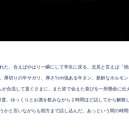
れた。合えばやはり一瞬にして学生に戻る。北見と言えば「焼
。厚切りの牛サガリ、厚さ1cm強ある牛タン、新鮮なホルモ
人が合流して直ぐさまに、また皆で会えた喜びを一所懸命に伝
11度。ゆっくりとお酒を飲みながら２時間ほど話してから解散し
うかと言いながらも朝方まで話し込んだ。あっという間の時間