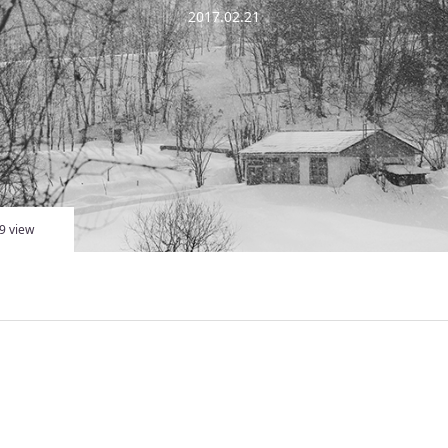
2017.02.21
9 view