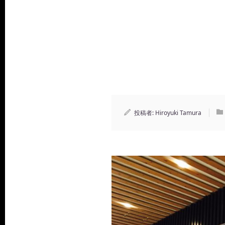
投稿者:
Hiroyuki Tamura